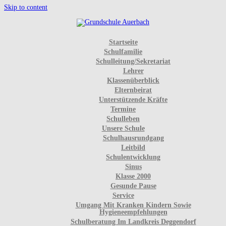
Skip to content
Startseite
Schulfamilie
Schulleitung/Sekretariat
Lehrer
Klassenüberblick
Elternbeirat
Unterstützende Kräfte
Termine
Schulleben
Unsere Schule
Schulhausrundgang
Leitbild
Schulentwicklung
Sinus
Klasse 2000
Gesunde Pause
Service
Umgang Mit Kranken Kindern Sowie
Hygieneempfehlungen
Schulberatung Im Landkreis Deggendorf