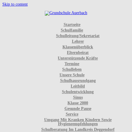
Skip to content
Startseite
Schulfamilie
Schulleitung/Sekretariat
Lehrer
Klassenüberblick
Elternbeirat
Unterstützende Kräfte
Termine
Schulleben
Unsere Schule
Schulhausrundgang
Leitbild
Schulentwicklung
Sinus
Klasse 2000
Gesunde Pause
Service
Umgang Mit Kranken Kindern Sowie
Hygieneempfehlungen
Schulberatung Im Landkreis Deggendorf